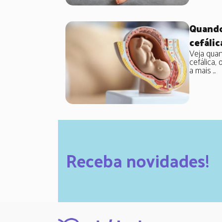
Quando
cefálic
Veja qua
cefálica, 
a mais ...
Receba novidades!