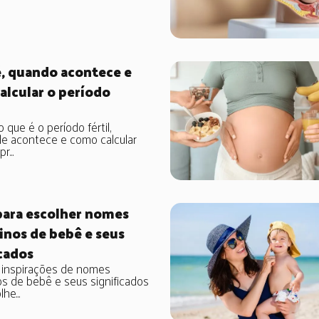
é, quando acontece e
alcular o período
 que é o período fértil,
le acontece e como calcular
r...
 para escolher nomes
inos de bebê e seus
cados
 inspirações de nomes
s de bebê e seus significados
he...