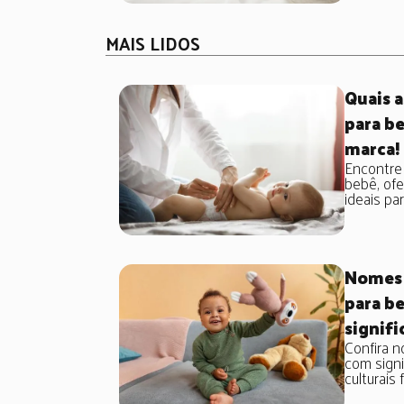
MAIS LIDOS
Quais a
para be
marca!
Encontre 
bebê, of
ideais par.
Nomes 
para be
signifi
Confira n
com signi
culturais fo