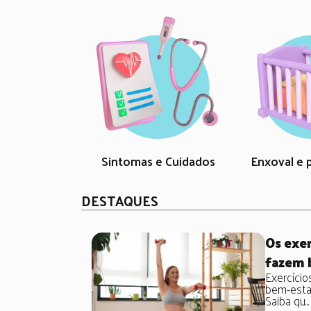
Sintomas e Cuidados
Enxoval e 
DESTAQUES
Os exer
fazem 
Exercício
bem-estar
Saiba qu...