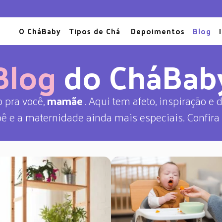
O CháBaby
Tipos de Chá
Depoimentos
Blog
Blog
do CháBab
o pra você,
mamãe
. Aqui tem afeto, inspiração e 
ê e a maternidade ainda mais especiais. Confira 