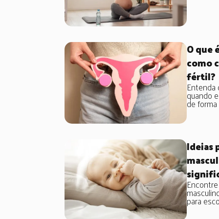
O que 
como c
fértil?
Entenda o
quando e
de forma p
Ideias
mascul
signifi
Encontre
masculino
para escol